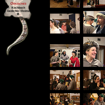
Orkisches
Kochbuch
Gedichte / Reime